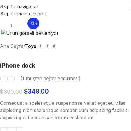
Skip to navigation
Skip to main content
-13%
Büyütmek için tıklayın
Ana Sayfa
Toys
iPhone dock
(
1
müşteri değerlendirmesi)
$
349.00
$
399.00
Consequat a scelerisque suspendisse vel et eget eu vitae
adipiscing nibh scelerisque semper cum adipiscing facilisis
adipiscing est accumsan lorem vestibulum.