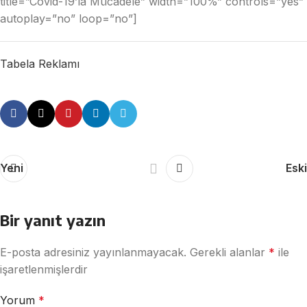
title=”Covid-19’la Mücadele” width=”100%” controls=”yes”
autoplay=”no” loop=”no”]
Tabela Reklamı
Yeni
Eski
Bir yanıt yazın
E-posta adresiniz yayınlanmayacak.
Gerekli alanlar
*
ile
işaretlenmişlerdir
Yorum
*