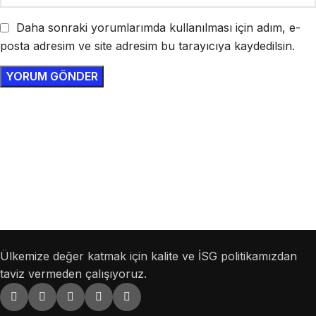
Daha sonraki yorumlarımda kullanılması için adım, e-
posta adresim ve site adresim bu tarayıcıya kaydedilsin.
Çelik Konstrüksiyon, Montaj, Demontaj,
İmalat, Bakım, Onarım Ön Formu
Çelik Konstrüksiyon, Montaj, Demontaj, İmalat, Bakım, Onarım Ön
Formunu doldurun, uzmanlarımız dönüş yapsın.
Ülkemize değer katmak için kalite ve İSG politikamızdan
taviz vermeden çalışıyoruz.